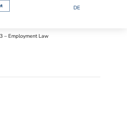
zlei 2023
kt
DE
2023 – Employment Law