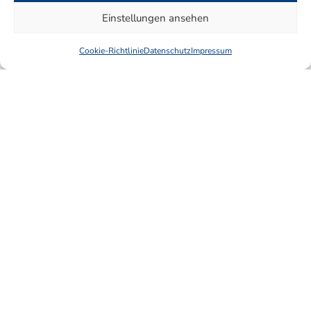
Einstellungen ansehen
Cookie-Richtlinie
Datenschutz
Impressum
Rechtsbereiche
Immobilienrecht
Gewerbliches Mietrecht
Erbrecht
Vita