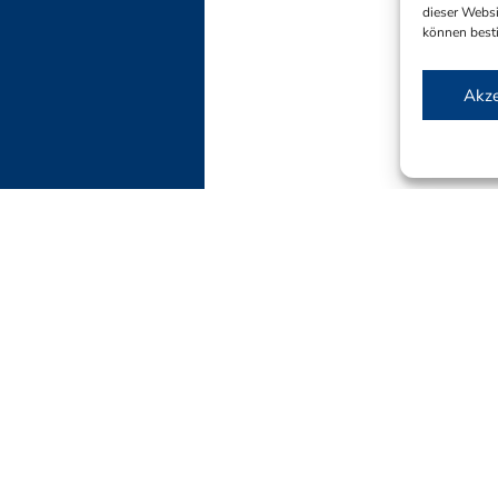
dieser Websi
können best
Akze
iche
Vita