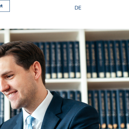
kt
DE