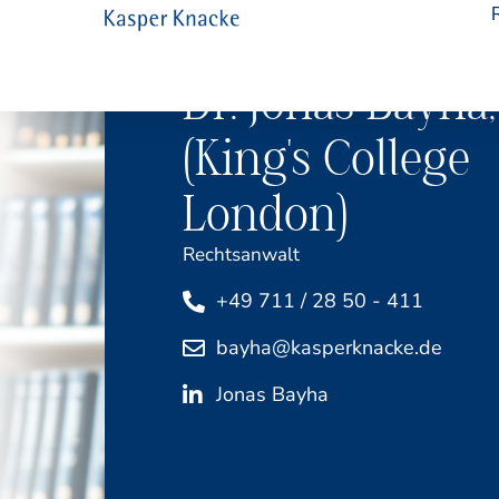
Dr. Jonas Bayha,
(King's College
London)
Rechtsanwalt
+49 711 / 28 50 - 411
bayha@kasperknacke.de
Jonas Bayha